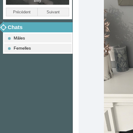
Billy
Bella
Précédent
Suivant
Chats
Mâles
Femelles