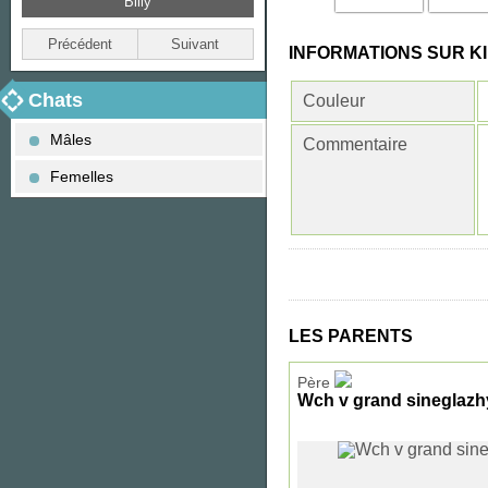
Billy
Bella
Précédent
Suivant
INFORMATIONS SUR K
Chats
Couleur
Mâles
Commentaire
Femelles
LES PARENTS
Père
Wch v grand sineglazh