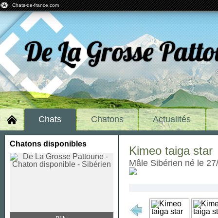
Chats-de-france.com
De La Grosse Patt
Chats
Chatons
Actualités
Chatons disponibles
Kimeo taiga star
mâle Sibérien né le 2