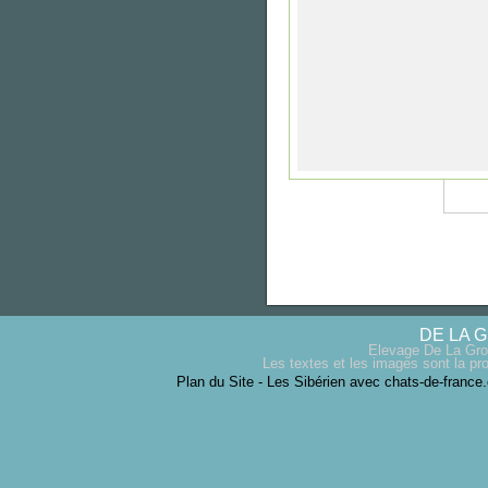
DE LA 
Elevage De La Gro
Les textes et les images sont la pro
Plan du Site
-
Les Sibérien avec chats-de-france