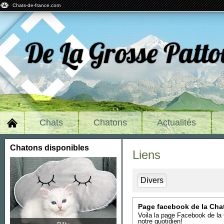
Chats-de-france.com
De La Grosse Patt
Chats
Chatons
Actualités
Chatons disponibles
Liens
Divers
Page facebook de la Chat
Voila la page Facebook de la Chatterie, j'y met toutes les photos de nos chatons, des exposition félines, et de
notre quotidien!