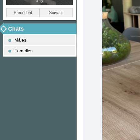
Billy
Bella
Précédent
Suivant
Chats
Mâles
Femelles