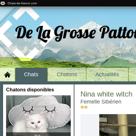
Chats-de-france.com
De La Grosse Patt
Chats
Chatons
Actualités
Chatons disponibles
Nina white witch
femelle Sibérien